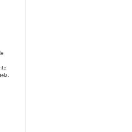
de
nto
ela.