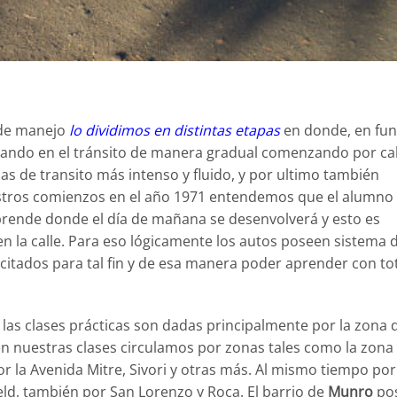
 de manejo
lo dividimos en distintas etapas
en donde, en fun
sertando en el tránsito de manera gradual comenzando por ca
s de transito más intenso y fluido, y por ultimo también
estros comienzos en el año 1971 entendemos que el alumno
rende donde el día de mañana se desenvolverá y esto es
en la calle. Para eso lógicamente los autos poseen sistema 
itados para tal fin y de esa manera poder aprender con to
 las clases prácticas son dadas principalmente por la zona 
en nuestras clases circulamos por zonas tales como la zona
or la Avenida Mitre, Sivori y otras más. Al mismo tiempo por
eld, también por San Lorenzo y Roca. El barrio de
Munro
po