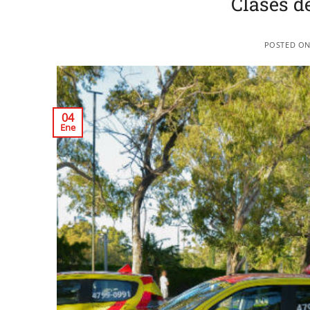
Clases d
POSTED O
04
Ene