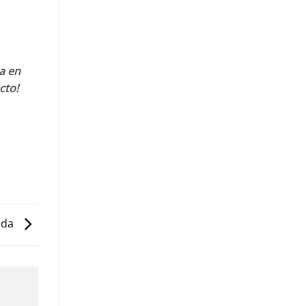
a en
cto!
rida